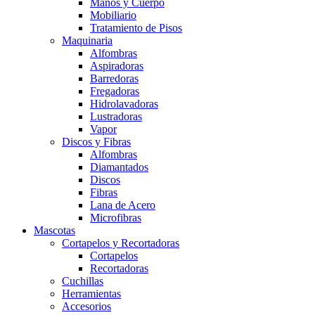
Manos y Cuerpo
Mobiliario
Tratamiento de Pisos
Maquinaria
Alfombras
Aspiradoras
Barredoras
Fregadoras
Hidrolavadoras
Lustradoras
Vapor
Discos y Fibras
Alfombras
Diamantados
Discos
Fibras
Lana de Acero
Microfibras
Mascotas
Cortapelos y Recortadoras
Cortapelos
Recortadoras
Cuchillas
Herramientas
Accesorios