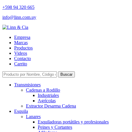
+598 94 320 665
info@linn.com.uy
Empresa
Marcas
Productos
Videos
Contacto
Carrito
Buscar
Transmisiones
Cadenas a Rodillo
Industriales
Agrícolas
Extractor Desarma Cadena
Esquila
Lanares
Esquiladoras portátiles y profesionales
Peines y Cortantes