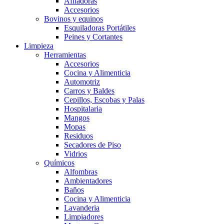
Afiladoras
Accesorios
Bovinos y equinos
Esquiladoras Portátiles
Peines y Cortantes
Limpieza
Herramientas
Accesorios
Cocina y Alimenticia
Automotriz
Carros y Baldes
Cepillos, Escobas y Palas
Hospitalaria
Mangos
Mopas
Residuos
Secadores de Piso
Vidrios
Químicos
Alfombras
Ambientadores
Baños
Cocina y Alimenticia
Lavanderia
Limpiadores