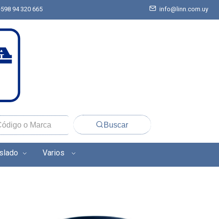
+598 94 320 665
info@linn.com.uy
Buscar
aslado
Varios