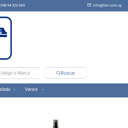
+598 94 320 665
info@linn.com.uy
Buscar
aslado
Varios