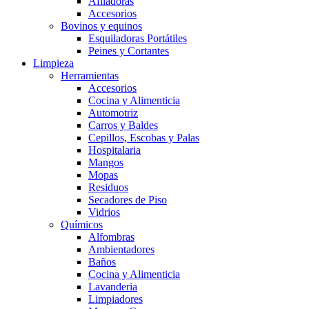
Afiladoras
Accesorios
Bovinos y equinos
Esquiladoras Portátiles
Peines y Cortantes
Limpieza
Herramientas
Accesorios
Cocina y Alimenticia
Automotriz
Carros y Baldes
Cepillos, Escobas y Palas
Hospitalaria
Mangos
Mopas
Residuos
Secadores de Piso
Vidrios
Químicos
Alfombras
Ambientadores
Baños
Cocina y Alimenticia
Lavanderia
Limpiadores