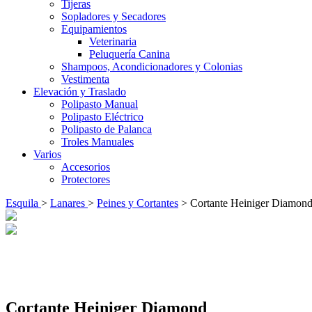
Tijeras
Sopladores y Secadores
Equipamientos
Veterinaria
Peluquería Canina
Shampoos, Acondicionadores y Colonias
Vestimenta
Elevación y Traslado
Polipasto Manual
Polipasto Eléctrico
Polipasto de Palanca
Troles Manuales
Varios
Accesorios
Protectores
Esquila
>
Lanares
>
Peines y Cortantes
> Cortante Heiniger Diamon
Cortante Heiniger Diamond