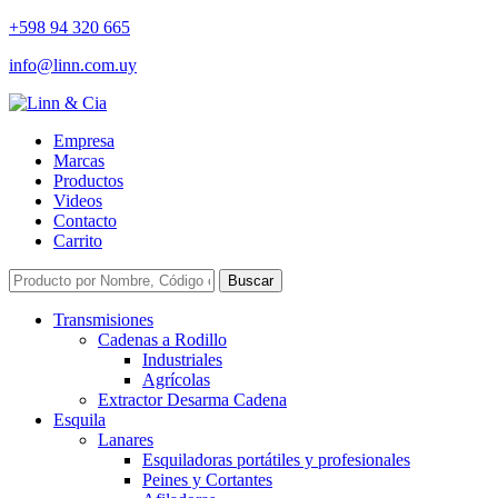
+598 94 320 665
info@linn.com.uy
Empresa
Marcas
Productos
Videos
Contacto
Carrito
Buscar
Transmisiones
Cadenas a Rodillo
Industriales
Agrícolas
Extractor Desarma Cadena
Esquila
Lanares
Esquiladoras portátiles y profesionales
Peines y Cortantes