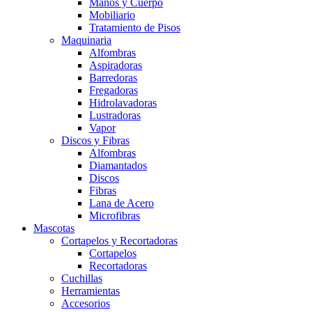
Manos y Cuerpo
Mobiliario
Tratamiento de Pisos
Maquinaria
Alfombras
Aspiradoras
Barredoras
Fregadoras
Hidrolavadoras
Lustradoras
Vapor
Discos y Fibras
Alfombras
Diamantados
Discos
Fibras
Lana de Acero
Microfibras
Mascotas
Cortapelos y Recortadoras
Cortapelos
Recortadoras
Cuchillas
Herramientas
Accesorios