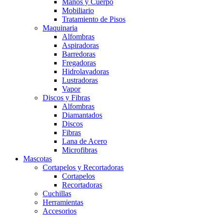
Manos y Cuerpo
Mobiliario
Tratamiento de Pisos
Maquinaria
Alfombras
Aspiradoras
Barredoras
Fregadoras
Hidrolavadoras
Lustradoras
Vapor
Discos y Fibras
Alfombras
Diamantados
Discos
Fibras
Lana de Acero
Microfibras
Mascotas
Cortapelos y Recortadoras
Cortapelos
Recortadoras
Cuchillas
Herramientas
Accesorios