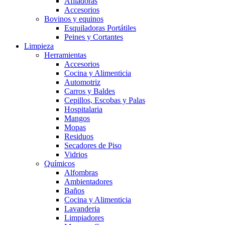
Afiladoras
Accesorios
Bovinos y equinos
Esquiladoras Portátiles
Peines y Cortantes
Limpieza
Herramientas
Accesorios
Cocina y Alimenticia
Automotriz
Carros y Baldes
Cepillos, Escobas y Palas
Hospitalaria
Mangos
Mopas
Residuos
Secadores de Piso
Vidrios
Químicos
Alfombras
Ambientadores
Baños
Cocina y Alimenticia
Lavanderia
Limpiadores