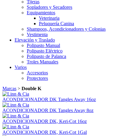
Tijeras
Sopladores y Secadores
Equipamientos
Veterinaria
Peluquería Canina
Shampoos, Acondicionadores y Colonias
Vestimenta
Elevación y Traslado
Polipasto Manual
Polipasto Eléctrico
Polipasto de Palanca
Troles Manuales
Varios
Accesorios
Protectores
Marcas
>
Double K
ACONDICIONADOR DK Tangles Away 16oz
ACONDICIONADOR DK Tangles Away 8oz
ACONDICIONADOR DK, Keri-Cot 16oz
ACONDICIONADOR DK, Keri-Cot 1Gal