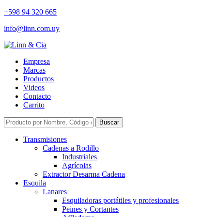
+598 94 320 665
info@linn.com.uy
Empresa
Marcas
Productos
Videos
Contacto
Carrito
Buscar
Transmisiones
Cadenas a Rodillo
Industriales
Agrícolas
Extractor Desarma Cadena
Esquila
Lanares
Esquiladoras portátiles y profesionales
Peines y Cortantes